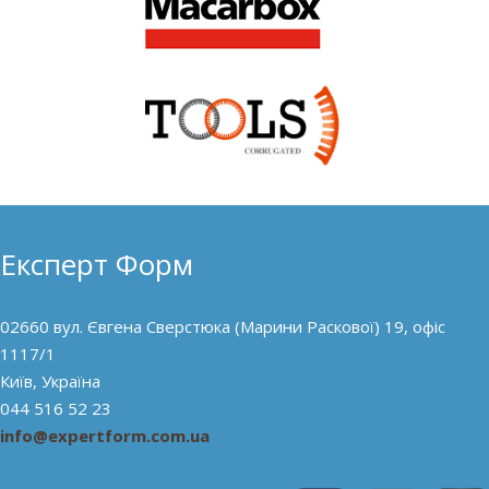
Експерт Форм
02660 вул. Євгена Сверстюка (Марини Раскової) 19, офіс
1117/1
Київ, Україна
044 516 52 23
info@expertform.com.ua